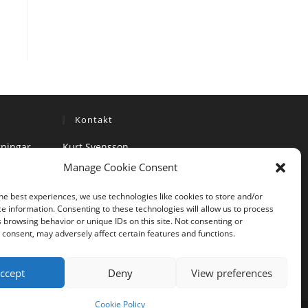
Kontakt
gningar
Kurt Svensson
info@svenskhjort.se
Manage Cookie Consent
Mobiltelefon: 070 – 690 49 98
he best experiences, we use technologies like cookies to store and/or
e information. Consenting to these technologies will allow us to process
 browsing behavior or unique IDs on this site. Not consenting or
consent, may adversely affect certain features and functions.
ccept
Deny
View preferences
Cookie Policy