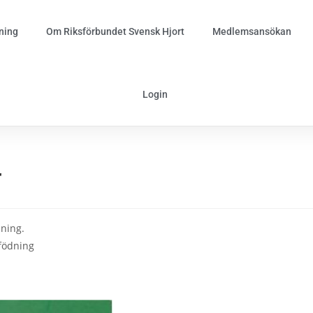
ning
Om Riksförbundet Svensk Hjort
Medlemsansökan
Login
r
dning.
pfödning