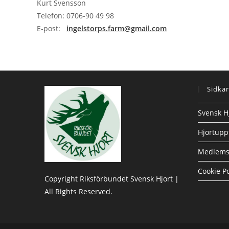
Kurt Svensson
Telefon: 0706-90 49 98
E-post:
ingelstorps.farm@gmail.com
Sidkar
Svensk H
Hjortupp
Medlems
Cookie Po
Copyright Riksförbundet Svensk Hjort |
All Rights Reserved.