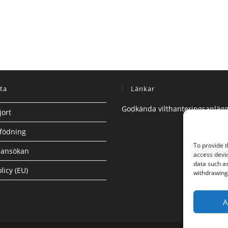
ta
Länkar
Godkända vilthanteringsanläg
jort
födning
To provide t
ansökan
access devic
data such as
licy (EU)
withdrawing 
A