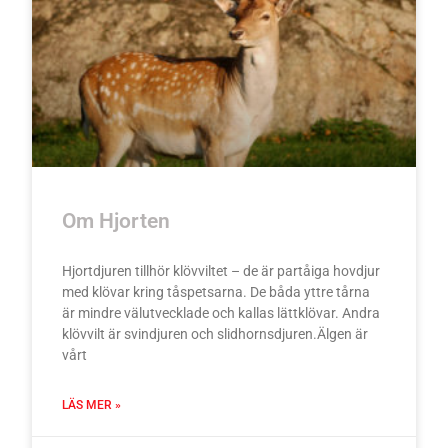
Om Hjorten
Hjortdjuren tillhör klövviltet – de är partåiga hovdjur
med klövar kring tåspetsarna. De båda yttre tårna
är mindre välutvecklade och kallas lättklövar. Andra
klövvilt är svindjuren och slidhornsdjuren.Älgen är
vårt
LÄS MER »