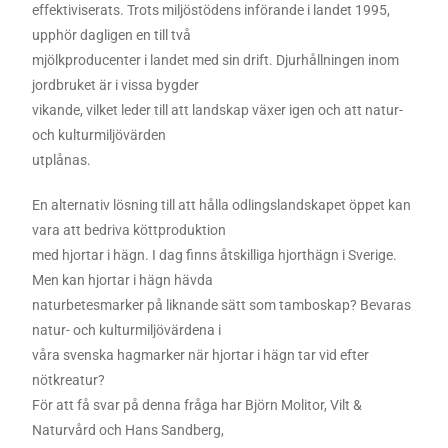
effektiviserats. Trots miljöstödens införande i landet 1995,
upphör dagligen en till två
mjölkproducenter i landet med sin drift. Djurhållningen inom
jordbruket är i vissa bygder
vikande, vilket leder till att landskap växer igen och att natur-
och kulturmiljövärden
utplånas.
En alternativ lösning till att hålla odlingslandskapet öppet kan
vara att bedriva köttproduktion
med hjortar i hägn. I dag finns åtskilliga hjorthägn i Sverige.
Men kan hjortar i hägn hävda
naturbetesmarker på liknande sätt som tamboskap? Bevaras
natur- och kulturmiljövärdena i
våra svenska hagmarker när hjortar i hägn tar vid efter
nötkreatur?
För att få svar på denna fråga har Björn Molitor, Vilt &
Naturvård och Hans Sandberg,