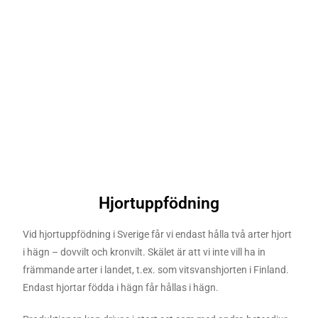
Hjortuppfödning
Vid hjortuppfödning i Sverige får vi endast hålla två arter hjort
i hägn – dovvilt och kronvilt. Skälet är att vi inte vill ha in
främmande arter i landet, t.ex. som vitsvanshjorten i Finland.
Endast hjortar födda i hägn får hållas i hägn.