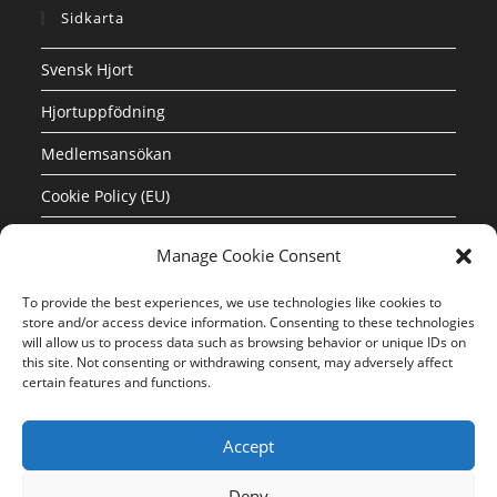
Sidkarta
Svensk Hjort
Hjortuppfödning
Medlemsansökan
Cookie Policy (EU)
Manage Cookie Consent
Länkar
Godkända vilthanteringsanläggningar
To provide the best experiences, we use technologies like cookies to
store and/or access device information. Consenting to these technologies
will allow us to process data such as browsing behavior or unique IDs on
this site. Not consenting or withdrawing consent, may adversely affect
Kontakt
certain features and functions.
Kurt Svensson
Accept
info@svenskhjort.se
Mobiltelefon: 070 – 690 49 98
Deny