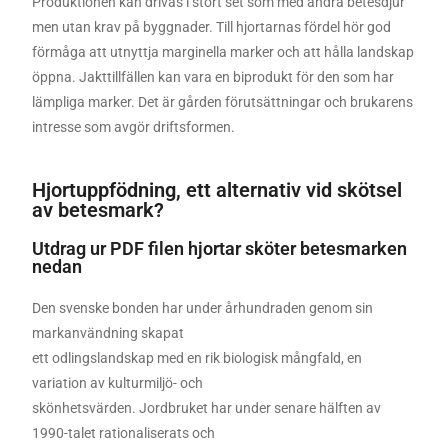
Produktionen kan drivas i stort set som med andra betesdjur
men utan krav på byggnader. Till hjortarnas fördel hör god
förmåga att utnyttja marginella marker och att hålla landskap
öppna. Jakttillfällen kan vara en biprodukt för den som har
lämpliga marker. Det är gården förutsättningar och brukarens
intresse som avgör driftsformen.
Hjortuppfödning, ett alternativ vid skötsel
av betesmark?
Utdrag ur PDF filen hjortar sköter betesmarken
nedan
Den svenske bonden har under århundraden genom sin
markanvändning skapat
ett odlingslandskap med en rik biologisk mångfald, en
variation av kulturmiljö- och
skönhetsvärden. Jordbruket har under senare hälften av
1990-talet rationaliserats och