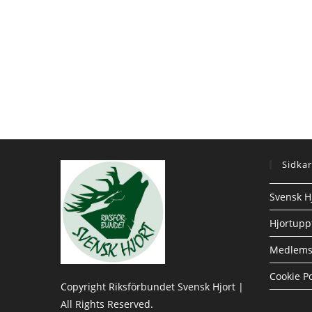
Sidkar
Svensk H
Hjortupp
Medlems
Cookie Po
Copyright Riksförbundet Svensk Hjort |
All Rights Reserved.