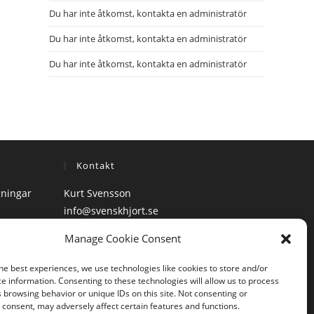
Du har inte åtkomst, kontakta en administratör
Du har inte åtkomst, kontakta en administratör
Du har inte åtkomst, kontakta en administratör
Kontakt
gningar
Kurt Svensson
info@svenskhjort.se
Mobiltelefon: 070 – 690 49 98
Manage Cookie Consent
he best experiences, we use technologies like cookies to store and/or
e information. Consenting to these technologies will allow us to process
 browsing behavior or unique IDs on this site. Not consenting or
consent, may adversely affect certain features and functions.