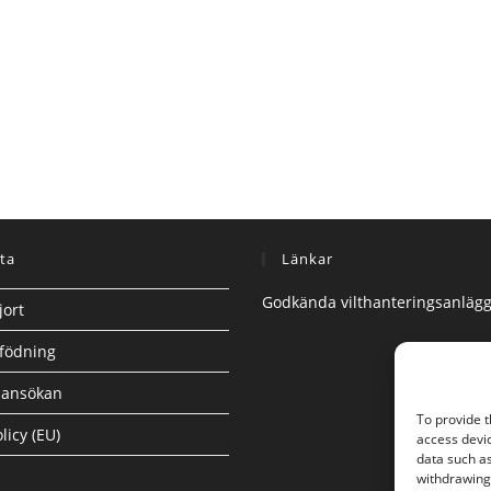
ta
Länkar
Godkända vilthanteringsanläg
jort
födning
ansökan
To provide t
licy (EU)
access devic
data such as
withdrawing 