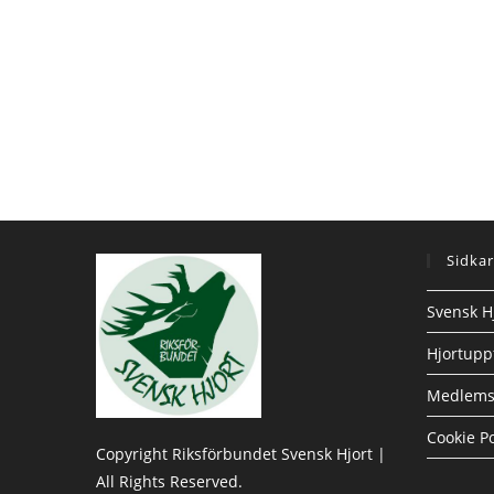
Sidkar
Svensk H
Hjortupp
Medlems
Cookie Po
Copyright Riksförbundet Svensk Hjort |
All Rights Reserved.