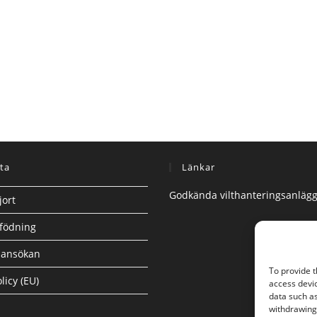
ta
Länkar
Godkända vilthanteringsanläg
jort
födning
ansökan
To provide t
licy (EU)
access devic
data such as
withdrawing 