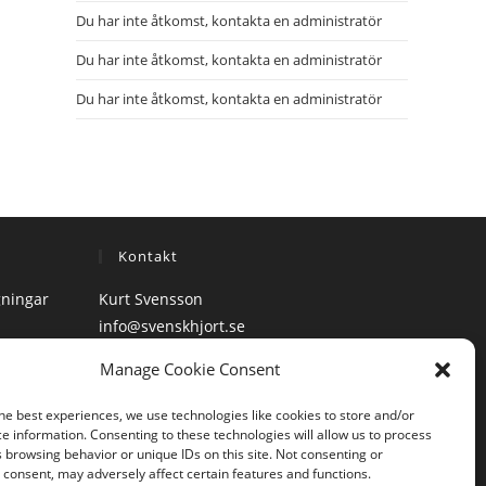
Du har inte åtkomst, kontakta en administratör
Du har inte åtkomst, kontakta en administratör
Du har inte åtkomst, kontakta en administratör
Kontakt
gningar
Kurt Svensson
info@svenskhjort.se
Mobiltelefon: 070 – 690 49 98
Manage Cookie Consent
he best experiences, we use technologies like cookies to store and/or
e information. Consenting to these technologies will allow us to process
 browsing behavior or unique IDs on this site. Not consenting or
consent, may adversely affect certain features and functions.